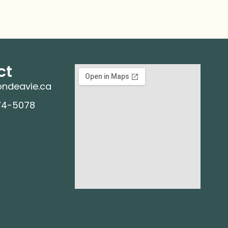
ct
ndeavie.ca
74-5078