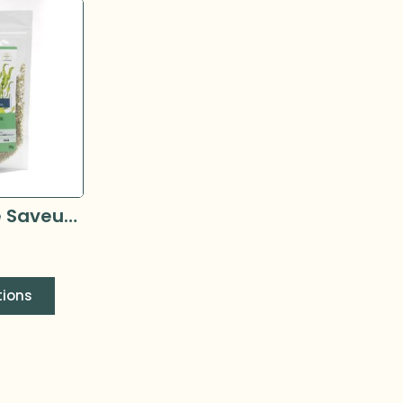
Un Océan de Saveurs - Spiruline marine (Nori verte) en flocons
tions