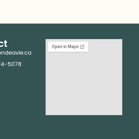
ct
ndeavie.ca
74-5078