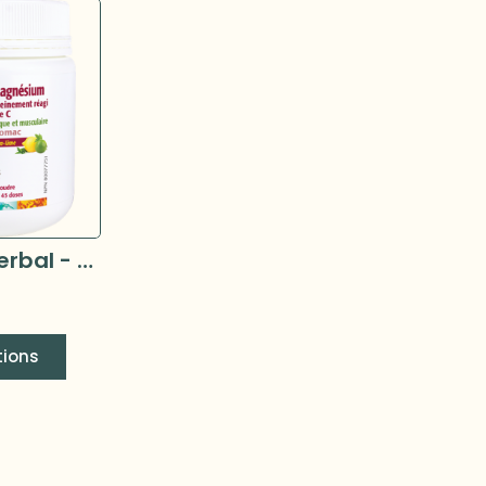
New Roots herbal - Magnesium Bisglycinate poudre (citron-lime)
tions