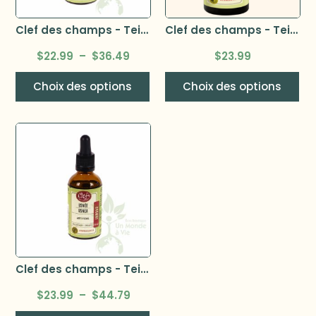
Clef des champs - Teinture millepertuis
Clef des champs - Teinture scutellaire bio
$
22.99
–
$
36.49
$
23.99
Choix des options
Choix des options
Clef des champs - Teinture Usnée bio
$
23.99
–
$
44.79