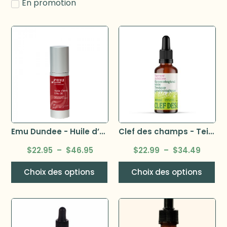
En promotion
Emu Dundee - Huile d’Emeu 100% pure
Clef des champs - Teinture Achillée bio
$
22.95
–
$
46.95
$
22.99
–
$
34.49
Choix des options
Choix des options