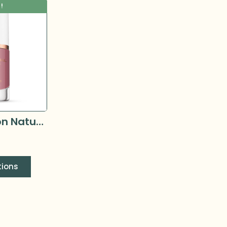
!
Mineral Fusion Natural Brands - Vernis à ongle 10 ml
tions