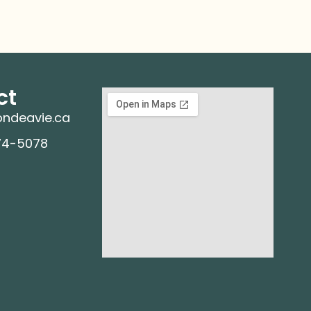
ct
ndeavie.ca
74-5078